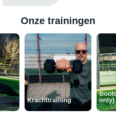
Onze trainingen
Bootcamp (woman
only)
H.I.I.T